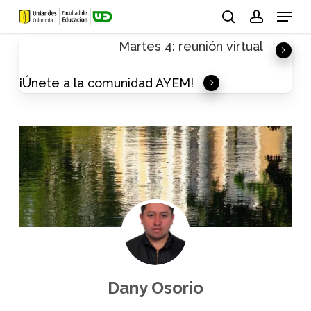
Skip
Menu
to
search
account
Martes 4: reunión virtual
main
content
¡Únete a la comunidad AYEM!
Dany Osorio