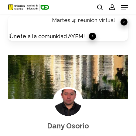
Skip
Menu
to
search
account
Martes 4: reunión virtual
main
content
¡Únete a la comunidad AYEM!
Dany Osorio