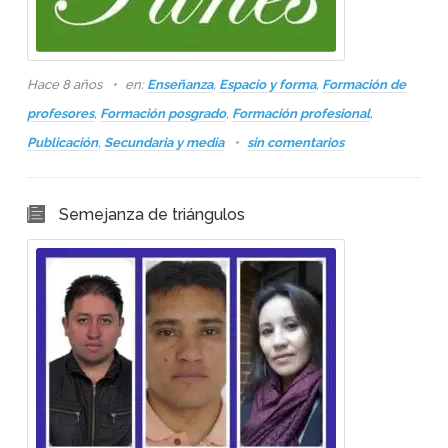
Hace 8 años
en:
Enseñanza
,
Espacio y forma
,
Formación de
profesores
,
Formación posgrado
,
Formación profesional
,
Publicación
,
Secundaria y media
sin comentarios
Semejanza de triángulos