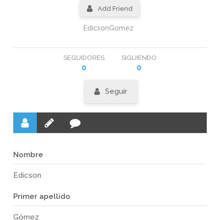
Add Friend
EdicsonGomez
SEGUIDORES
SIGUIENDO
0
0
Seguir
Nombre
Edicson
Primer apellido
Gómez