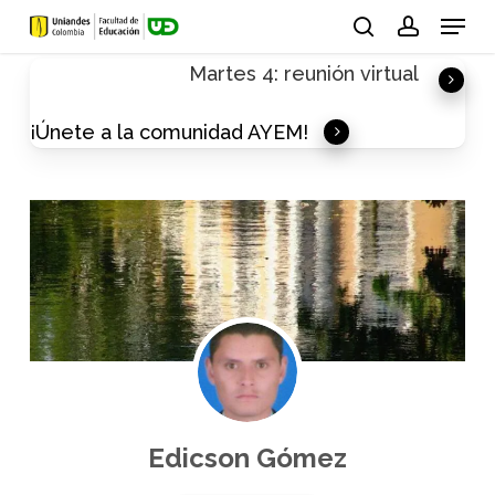
Skip
Menu
to
search
account
Martes 4: reunión virtual
main
content
¡Únete a la comunidad AYEM!
Edicson Gómez