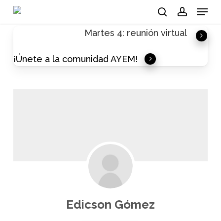
Skip
Menu
to
search
account
Martes 4: reunión virtual
main
content
¡Únete a la comunidad AYEM!
Edicson Gómez