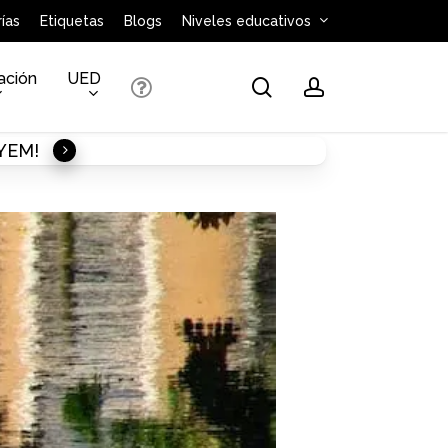
ías
Etiquetas
Blogs
Niveles educativos
ación
UED
search
account
AYEM!