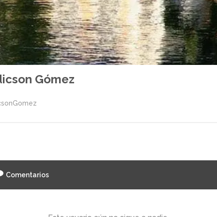
dicson Gómez
csonGomez
Comentarios