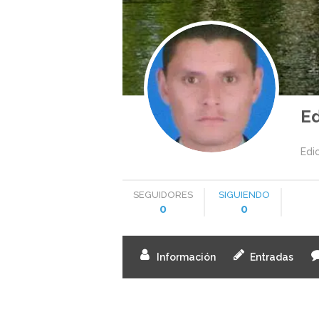
E
Edi
SEGUIDORES
SIGUIENDO
0
0
Información
Entradas