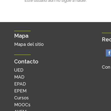
Este usuario aún no sigue a nadie.
Mapa
Red
Mapa del sitio
Contacto
Con
UED
MAD
EPAD
EPEM
Cursos
MOOCs