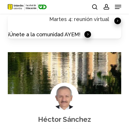
Skip
Menu
to
search
account
Martes 4: reunión virtual
main
content
¡Únete a la comunidad AYEM!
Héctor Sánchez