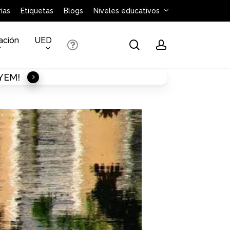
ías
Etiquetas
Blogs
Niveles educativos
ación
UED
search
account
AYEM!