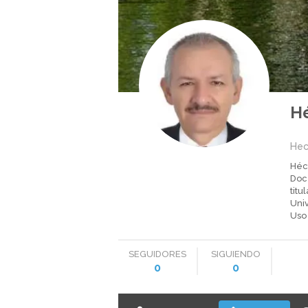
H
Hec
Héc
Doc
titu
Univ
Uso
SEGUIDORES
SIGUIENDO
0
0