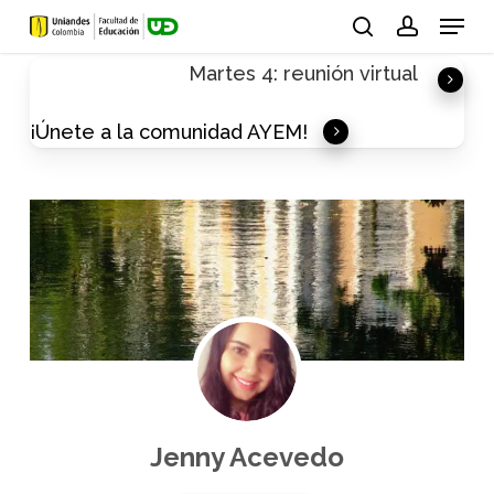
Skip
Menu
to
search
account
Martes 4: reunión virtual
main
content
¡Únete a la comunidad AYEM!
Jenny Acevedo