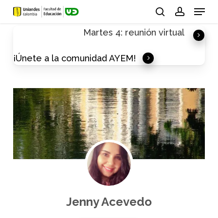
Skip
Menu
to
search
account
Martes 4: reunión virtual
main
content
¡Únete a la comunidad AYEM!
Jenny Acevedo