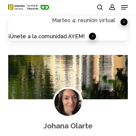
Skip
Menu
to
search
account
Martes 4: reunión virtual
main
content
¡Únete a la comunidad AYEM!
Johana Olarte