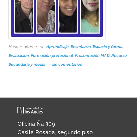
Hace 11 años
en:
Aprendizaje
,
Enseñanza
,
Espacio y forma
,
Evaluación
,
Formación profesional
,
Presentación MAD
,
Recurso
,
Secundaria y media
sin comentarios
Oficina Ña 309
Casita Rosada, segundo piso