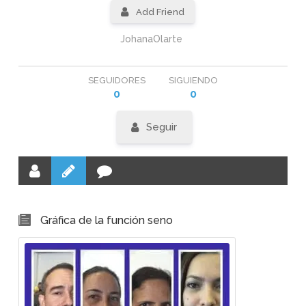
Add Friend
JohanaOlarte
SEGUIDORES
SIGUIENDO
0
0
Seguir
Gráfica de la función seno