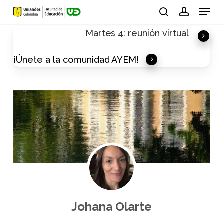
Skip
Menu
to
search
account
Martes 4: reunión virtual
main
content
¡Únete a la comunidad AYEM!
Johana Olarte