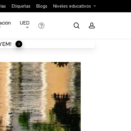
ías
Etiquetas
Blogs
Niveles educativos
ación
UED
search
account
AYEM!