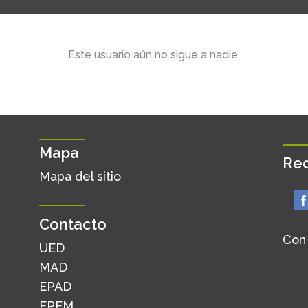
Este usuario aún no sigue a nadie.
Mapa
Red
Mapa del sitio
Contacto
Con
UED
MAD
EPAD
EPEM