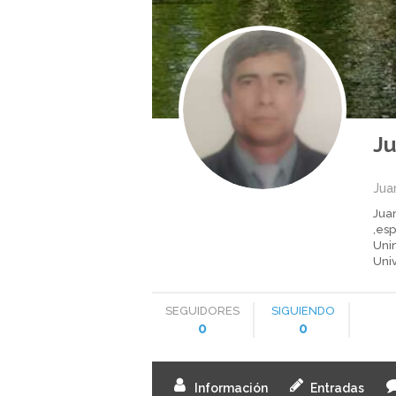
J
Jua
Jua
,es
Uni
Uni
SEGUIDORES
SIGUIENDO
0
0
Información
Entradas