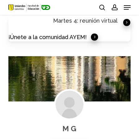
Skip
Menu
to
search
account
Martes 4: reunión virtual
main
content
¡Únete a la comunidad AYEM!
M G