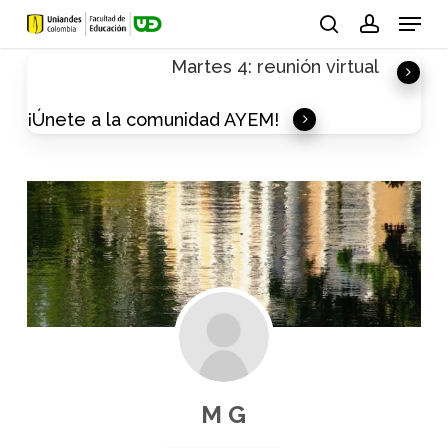
Skip
Menu
to
search
account
Martes 4: reunión virtual
main
content
¡Únete a la comunidad AYEM!
M G