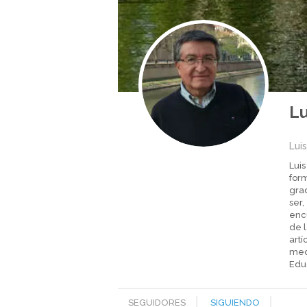
Lu
Lui
Luis
form
grad
ser,
encu
de l
artí
meda
Edu
SEGUIDORES
SIGUIENDO