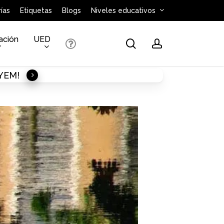
ías
Etiquetas
Blogs
Niveles educativos
ación
UED
search
account
AYEM!