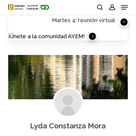
Skip
Menu
to
search
account
Martes 4: reunión virtual
main
content
¡Únete a la comunidad AYEM!
Lyda Constanza Mora