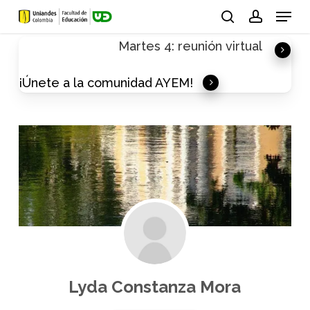
Skip
Menu
to
search
account
Martes 4: reunión virtual
main
content
¡Únete a la comunidad AYEM!
Lyda Constanza Mora