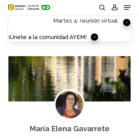
Skip
Menu
to
search
account
Martes 4: reunión virtual
main
content
¡Únete a la comunidad AYEM!
María Elena Gavarrete