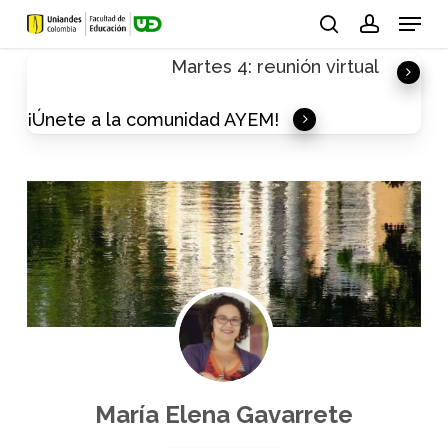
Skip
Menu
to
search
account
Martes 4: reunión virtual
main
content
¡Únete a la comunidad AYEM!
María Elena Gavarrete