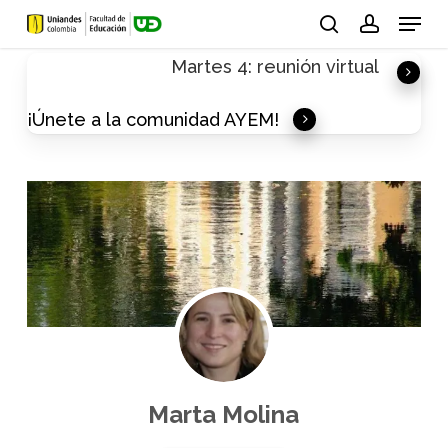
Skip
Menu
to
search
account
Martes 4: reunión virtual
main
content
¡Únete a la comunidad AYEM!
Marta Molina