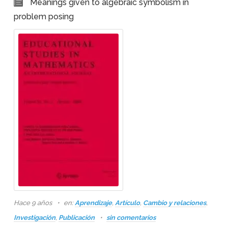
Meanings given to algebraic symbolism in
problem posing
Hace 9 años
en:
Aprendizaje
,
Artículo
,
Cambio y relaciones
,
Investigación
,
Publicación
sin comentarios