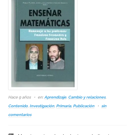
Hace 9 años
en:
Aprendizaje
,
Cambio y relaciones
,
Contenido
,
Investigación
,
Primaria
,
Publicación
sin
comentarios