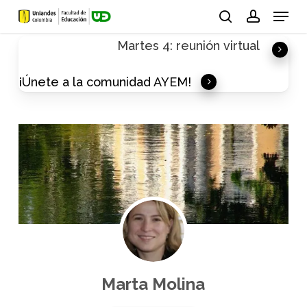
Skip
Menu
to
search
account
Martes 4: reunión virtual
main
content
¡Únete a la comunidad AYEM!
Marta Molina