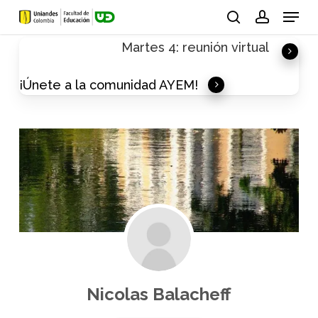
Skip
Menu
to
search
account
Martes 4: reunión virtual
main
content
¡Únete a la comunidad AYEM!
Nicolas Balacheff