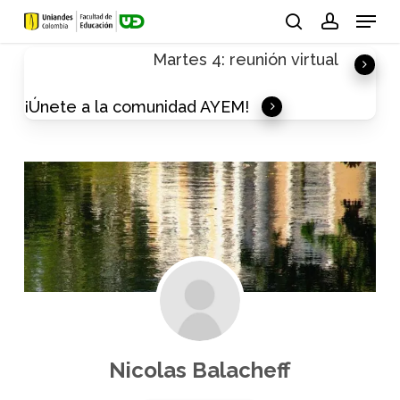
Skip
Menu
to
search
account
Martes 4: reunión virtual
main
content
¡Únete a la comunidad AYEM!
Nicolas Balacheff