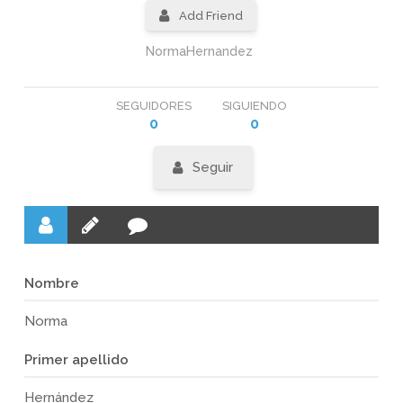
Add Friend
NormaHernandez
SEGUIDORES
SIGUIENDO
0
0
Seguir
Nombre
Norma
Primer apellido
Hernández