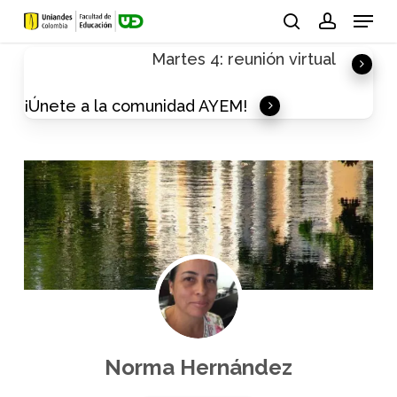
Skip
Menu
to
search
account
Martes 4: reunión virtual
main
content
¡Únete a la comunidad AYEM!
Norma Hernández