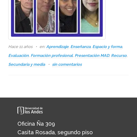
Hace 11 años
en:
Aprendizaje
,
Enseñanza
,
Espacio y forma
,
Evaluación
,
Formación profesional
,
Presentación MAD
,
Recurso
,
Secundaria y media
sin comentarios
Oficina Ña 309
Casita Rosada, segundo piso