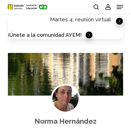
Skip
Menu
to
search
account
Martes 4: reunión virtual
main
content
¡Únete a la comunidad AYEM!
Norma Hernández