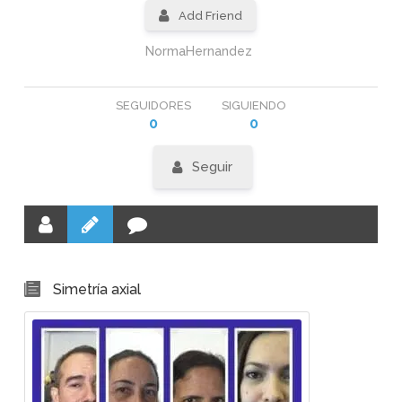
Add Friend
NormaHernandez
SEGUIDORES
SIGUIENDO
0
0
Seguir
Simetría axial