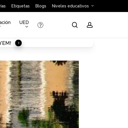
ías
Etiquetas
Blogs
Niveles educativos
ación
UED
search
account
AYEM!