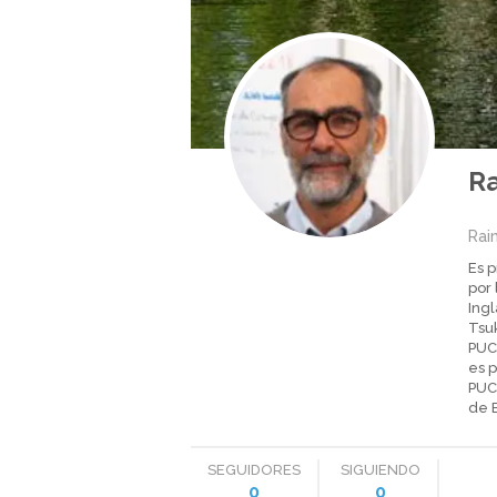
R
Rai
Es p
por 
Ingl
Tsuk
PUC
es 
PUC
de 
SEGUIDORES
SIGUIENDO
0
0