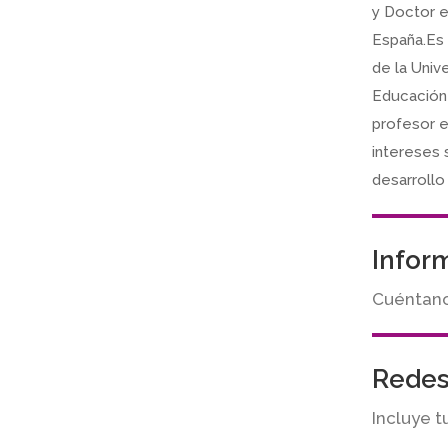
y Doctor e
España.Es 
de la Univ
Educación 
profesor e
intereses 
desarrollo
Infor
Cuéntanos
Redes
Incluye t