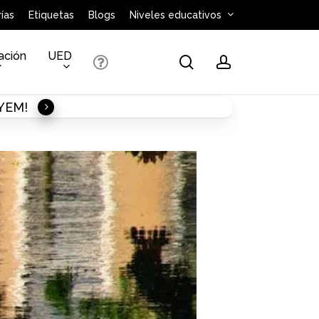
ías
Etiquetas
Blogs
Niveles educativos
ación
UED
search
account
AYEM!