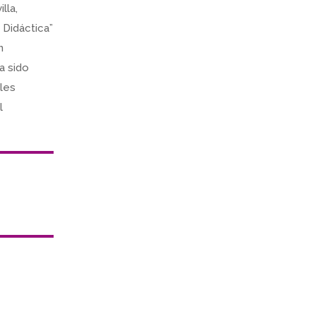
lla,
 Didáctica”
n
a sido
ales
l