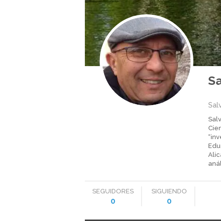
Sa
Sal
Salv
Cien
“inv
Educ
Alic
aná
SEGUIDORES
SIGUIENDO
0
0