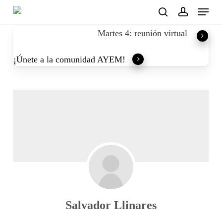
Skip
Menu
to
search
account
Martes 4: reunión virtual
main
content
¡Únete a la comunidad AYEM!
Salvador Llinares