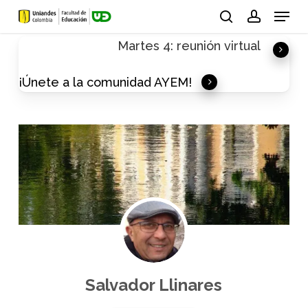
Skip
Menu
to
search
account
Martes 4: reunión virtual
main
content
¡Únete a la comunidad AYEM!
Salvador Llinares