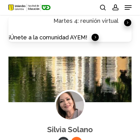
Skip
Menu
to
search
account
Martes 4: reunión virtual
main
content
¡Únete a la comunidad AYEM!
Silvia Solano