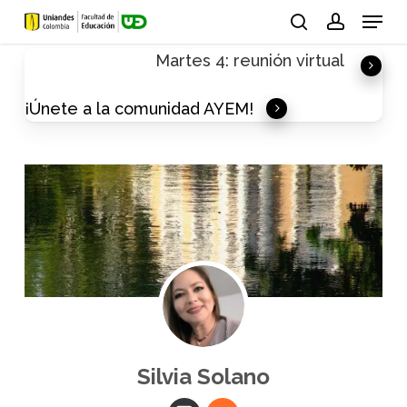
Skip
Menu
to
search
account
Martes 4: reunión virtual
main
content
¡Únete a la comunidad AYEM!
Silvia Solano