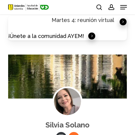
Skip
Menu
to
search
account
Martes 4: reunión virtual
main
content
¡Únete a la comunidad AYEM!
Silvia Solano