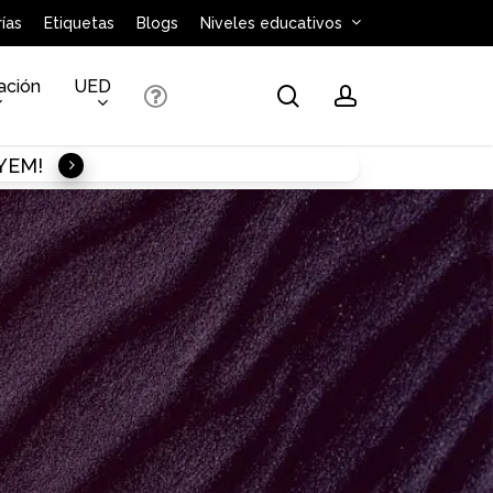
ías
Etiquetas
Blogs
Niveles educativos
ación
UED
search
account
AYEM!