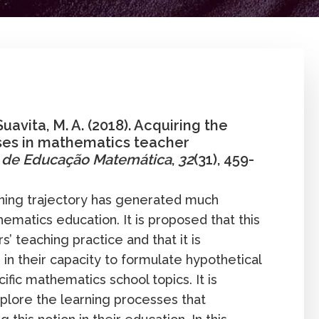
. Suavita
Aprendizaje
Artículo
ción
Publicación
uavita, M. A. (2018). Acquiring the
ses in mathematics teacher
 de Educação Matemática
,
32
(31), 459-
rning trajectory has generated much
ematics education. It is proposed that this
rs’ teaching practice and that it is
in their capacity to formulate hypothetical
ific mathematics school topics. It is
plore the learning processes that