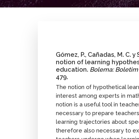
By
Pedro Gómez G.
,
María C. Cañadas
,
M. A
posgrado
Formación profesional
Investiga
Gómez, P., Cañadas, M. C. y S
notion of learning hypothe
education.
Bolema: Boletim
479.
The notion of hypothetical lea
interest among experts in math
notion is a useful tool in teache
necessary to prepare teachers 
learning trajectories about spec
therefore also necessary to ex