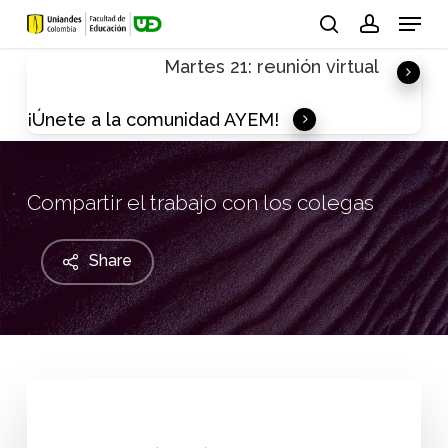
Skip
Menu
to
search
account
Martes 21: reunión virtual
main
content
¡Únete a la comunidad AYEM!
Compartir el trabajo con los colegas
Share