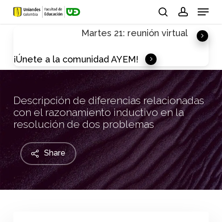
Skip
Menu
to
search
account
Martes 21: reunión virtual
main
content
¡Únete a la comunidad AYEM!
Descripción de diferencias relacionadas
con el razonamiento inductivo en la
resolución de dos problemas
Share