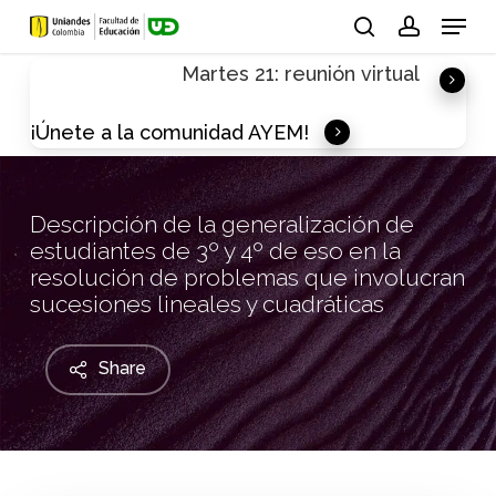
Skip
Menu
to
search
account
Martes 21: reunión virtual
main
content
¡Únete a la comunidad AYEM!
Descripción de la generalización de
estudiantes de 3º y 4º de eso en la
resolución de problemas que involucran
sucesiones lineales y cuadráticas
Share