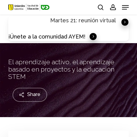
Skip
Menu
to
search
account
Martes 21: reunión virtual
main
content
¡Únete a la comunidad AYEM!
El aprendizaje activo, el aprendizaje
basado en proyectos y la educación
STEM
Share