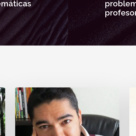
emáticas
problem
profeso