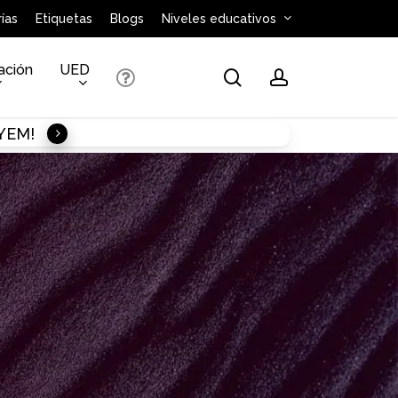
ías
Etiquetas
Blogs
Niveles educativos
ación
UED
search
account
AYEM!