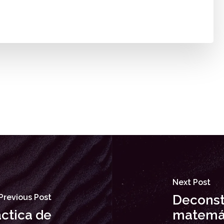
Next Post
Previous Post
Deconst
ctica de
matemát