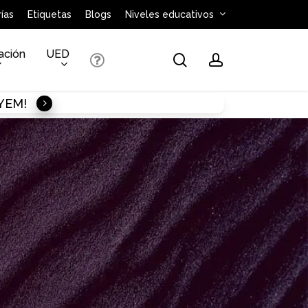
ías
Etiquetas
Blogs
Niveles educativos
ación
UED
search
account
AYEM!