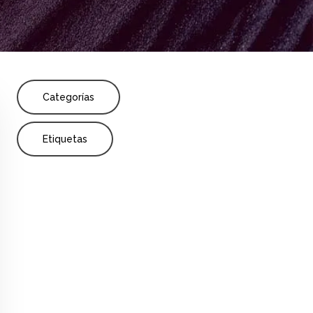
Share
n
Profesor
Todos los niveles educativos
Categorías
Etiquetas