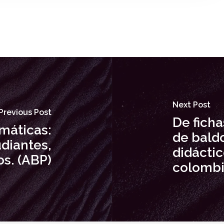
Next Post
Previous Post
De ficha
máticas:
de bald
diantes,
didáctic
os. (ABP)
colomb