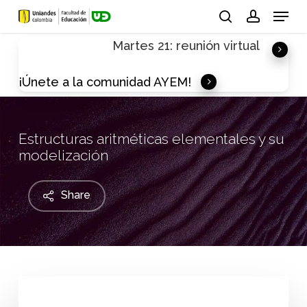
Skip
Menu
to
search
account
Martes 21: reunión virtual
main
content
¡Únete a la comunidad AYEM!
Estructuras aritméticas elementales y su
modelización
Share