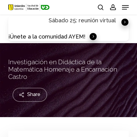
Skip
Menu
to
search
account
Sábado 25: reunión virtual
main
content
¡Únete a la comunidad AYEM!
Investigación en Didáctica de la
Matemática Homenaje a Encarnación
Castro
Share