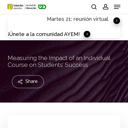
Skip
Menu
to
search
account
Martes 21: reunión virtual
main
content
¡Únete a la comunidad AYEM!
Measuring the Impact of an Individual
Course on Students’ Success
Share