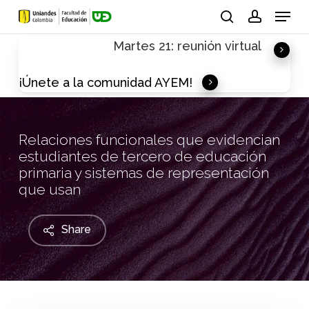
Skip
Menu
to
search
account
Martes 21: reunión virtual
main
content
¡Únete a la comunidad AYEM!
Relaciones funcionales que evidencian
estudiantes de tercero de educación
primaria y sistemas de representación
que usan
Share