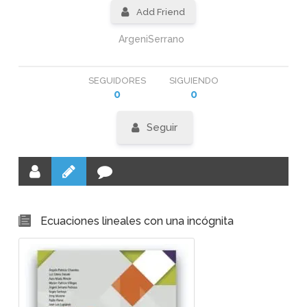
Add Friend
ArgeniSerrano
SEGUIDORES
SIGUIENDO
0
0
Seguir
Ecuaciones lineales con una incógnita