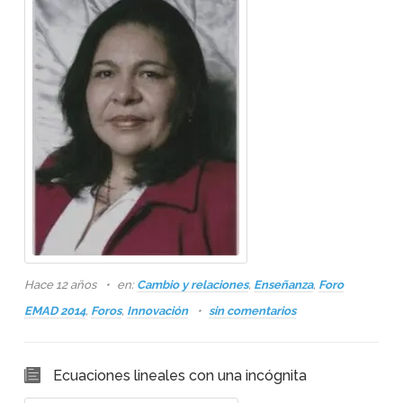
Hace 12 años
en:
Cambio y relaciones
,
Enseñanza
,
Foro
EMAD 2014
,
Foros
,
Innovación
sin comentarios
Ecuaciones lineales con una incógnita