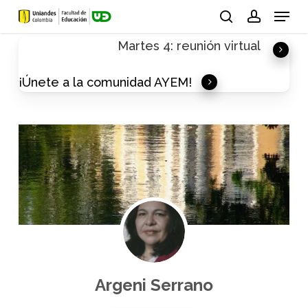
Skip
Menu
to
search
account
Martes 4: reunión virtual
main
content
¡Únete a la comunidad AYEM!
Argeni Serrano