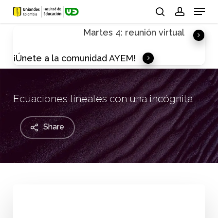
Skip
Menu
to
search
account
Martes 4: reunión virtual
main
content
¡Únete a la comunidad AYEM!
Ecuaciones lineales con una incógnita
Share