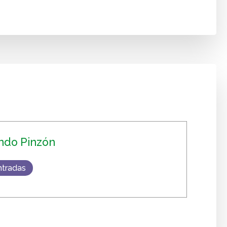
ndo Pinzón
ntradas