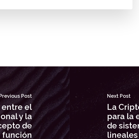
Previous Post
Next Post
 entre el
La Cript
onal y la
para la 
cepto de
de sist
función
lineales