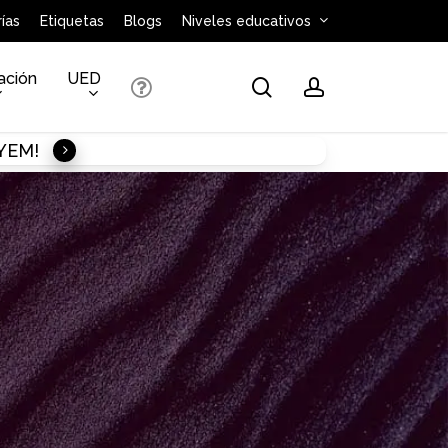
ías
Etiquetas
Blogs
Niveles educativos
ación
UED
search
account
AYEM!