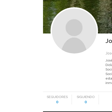
Jo
Jos
Jos
Did
Soci
Soc
esta
inmo
SEGUIDORES
SIGUIENDO
0
0