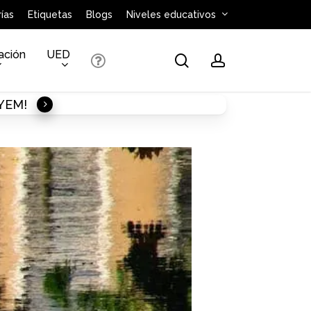
ías
Etiquetas
Blogs
Niveles educativos
ación
UED
search
account
AYEM!