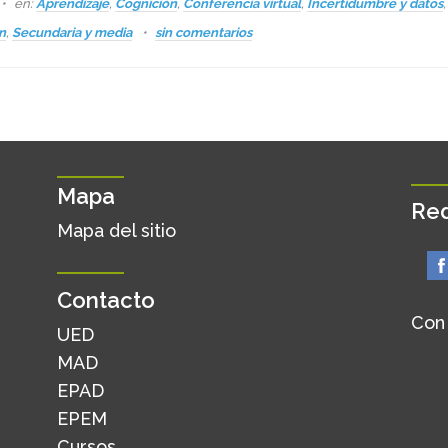
en:
Aprendizaje
,
Cognición
,
Conferencia virtual
,
Incertidumbre y datos
,
n
,
Secundaria y media
sin comentarios
Mapa
Red
Mapa del sitio
Contacto
Con
UED
MAD
EPAD
EPEM
Cursos