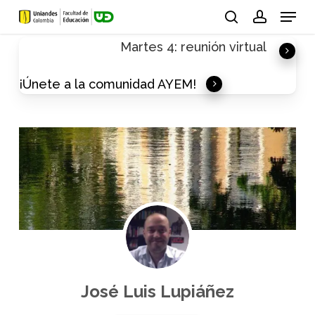
Skip
Menu
to
search
account
Martes 4: reunión virtual
main
content
¡Únete a la comunidad AYEM!
José Luis Lupiáñez