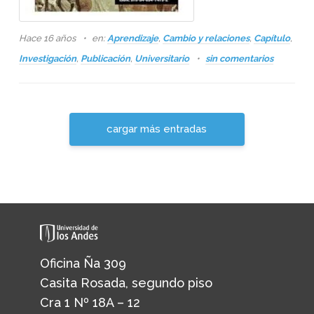
Hace 16 años
en:
Aprendizaje
,
Cambio y relaciones
,
Capítulo
,
Investigación
,
Publicación
,
Universitario
sin comentarios
cargar más entradas
Oficina Ña 309
Casita Rosada, segundo piso
Cra 1 Nº 18A – 12