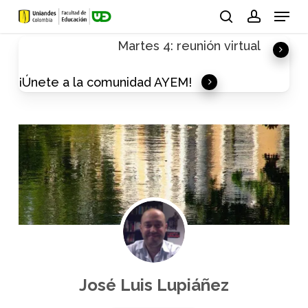
Skip
Menu
to
search
account
Martes 4: reunión virtual
main
content
¡Únete a la comunidad AYEM!
José Luis Lupiáñez