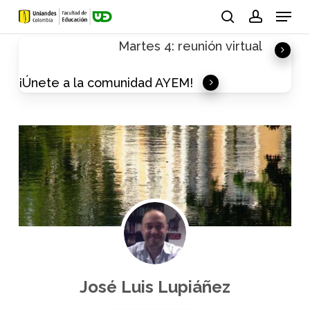
Skip
Menu
to
search
account
Martes 4: reunión virtual
main
content
¡Únete a la comunidad AYEM!
José Luis Lupiáñez